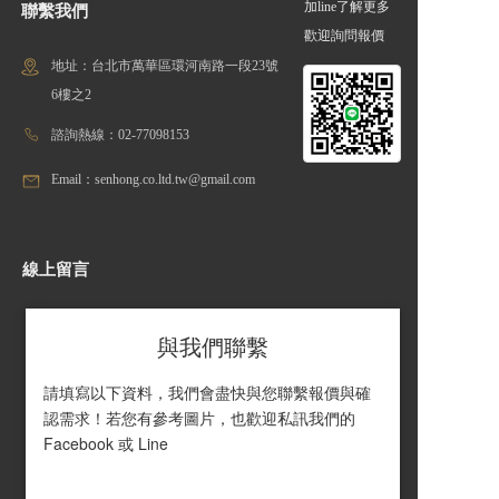
加line了解更多
聯繫我們
歡迎詢問報價
地址：台北市萬華區環河南路一段23號
6樓之2
諮詢熱線：02-77098153
Email：senhong.co.ltd.tw@gmail.com
線上留言
與我們聯繫
請填寫以下資料，我們會盡快與您聯繫報價與確
認需求！若您有參考圖片，也歡迎私訊我們的 
Facebook 或 Line