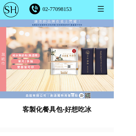
T
02-77098153
o
g
g
l
e
n
a
v
i
g
a
t
i
o
n
客製化餐具包-好想吃冰