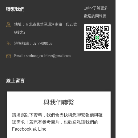
加line了解更多
聯繫我們
歡迎詢問報價
地址：台北市萬華區環河南路一段23號
6樓之2
諮詢熱線：02-77098153
Email：senhong.co.ltd.tw@gmail.com
線上留言
與我們聯繫
請填寫以下資料，我們會盡快與您聯繫報價與確
認需求！若您有參考圖片，也歡迎私訊我們的 
Facebook 或 Line