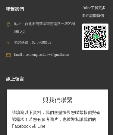
加line了解更多
聯繫我們
歡迎詢問報價
地址：台北市萬華區環河南路一段23號
6樓之2
諮詢熱線：02-77098153
Email：senhong.co.ltd.tw@gmail.com
線上留言
與我們聯繫
請填寫以下資料，我們會盡快與您聯繫報價與確
認需求！若您有參考圖片，也歡迎私訊我們的 
Facebook 或 Line