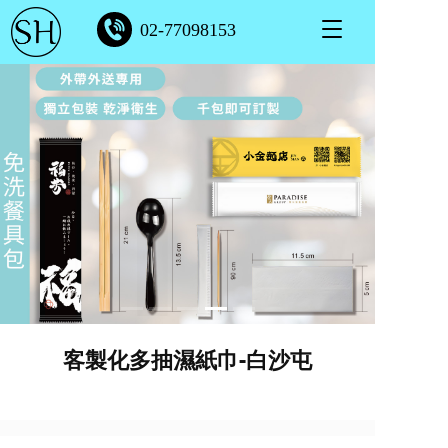
T
02-77098153
o
g
g
l
e
n
a
v
i
g
a
t
i
o
n
客製化多抽濕紙巾-白沙屯