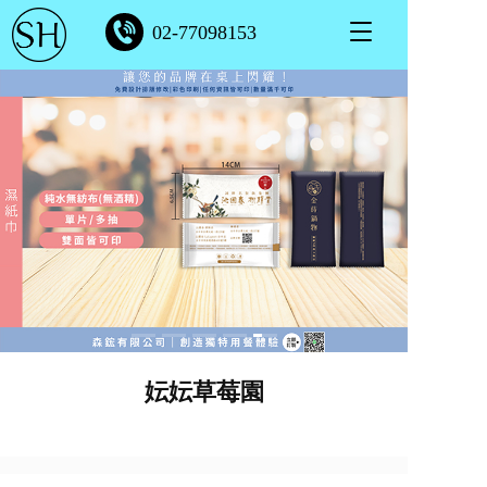
T
02-77098153
o
g
g
l
e
n
a
v
i
g
a
t
i
o
n
妘妘草莓園