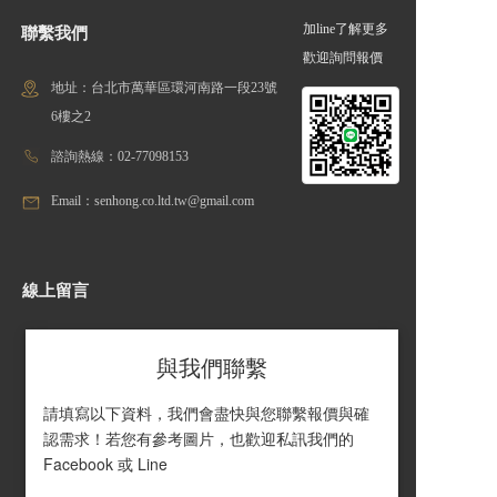
加line了解更多
聯繫我們
歡迎詢問報價
地址：台北市萬華區環河南路一段23號
6樓之2
諮詢熱線：02-77098153
Email：senhong.co.ltd.tw@gmail.com
線上留言
與我們聯繫
請填寫以下資料，我們會盡快與您聯繫報價與確
認需求！若您有參考圖片，也歡迎私訊我們的 
Facebook 或 Line