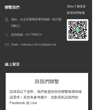
加line了解更多
聯繫我們
歡迎詢問報價
地址：台北市萬華區環河南路一段23號
6樓之2
諮詢熱線：02-77098153
Email：senhong.co.ltd.tw@gmail.com
線上留言
與我們聯繫
請填寫以下資料，我們會盡快與您聯繫報價與確
認需求！若您有參考圖片，也歡迎私訊我們的 
Facebook 或 Line