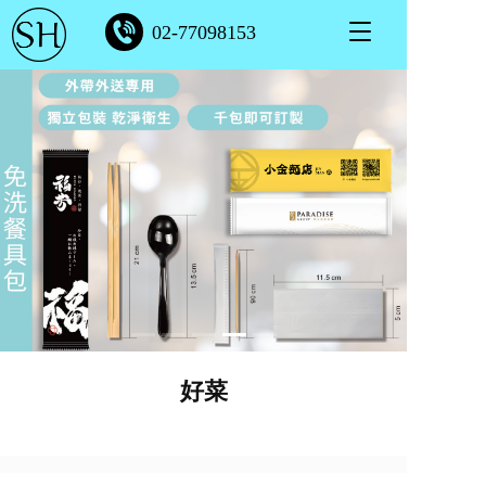
T
02-77098153
o
g
g
l
e
n
a
v
i
g
a
t
i
o
n
好菜