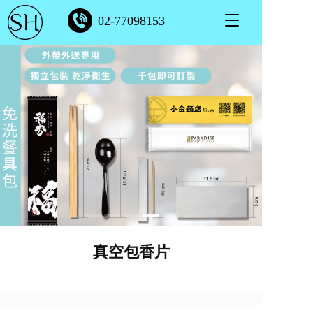
T
02-77098153
o
g
g
l
e
n
a
v
i
g
a
t
i
o
n
真空包香片