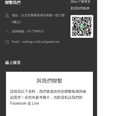
加line了解更多
聯繫我們
歡迎詢問報價
地址：台北市萬華區環河南路一段23號
6樓之2
諮詢熱線：02-77098153
Email：senhong.co.ltd.tw@gmail.com
線上留言
與我們聯繫
請填寫以下資料，我們會盡快與您聯繫報價與確
認需求！若您有參考圖片，也歡迎私訊我們的 
Facebook 或 Line