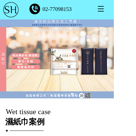
T
02-77098153
o
g
g
l
e
n
a
v
i
g
a
t
i
o
n
Wet tissue case
濕紙巾案例