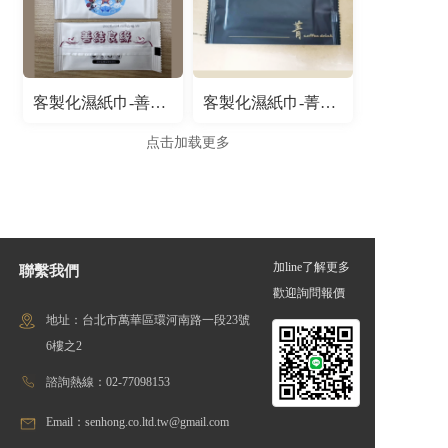
客製化濕紙巾-善結良緣
客製化濕紙巾-菁咖啡
点击加载更多
加line了解更多
聯繫我們
歡迎詢問報價
地址：台北市萬華區環河南路一段23號
6樓之2
諮詢熱線：02-77098153
Email：senhong.co.ltd.tw@gmail.com