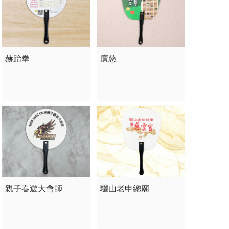
赫跆拳
廣慈
親子春遊大會師
驪山老申總廟