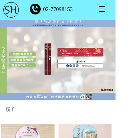
T
02-77098153
o
g
g
l
e
n
a
v
i
g
a
t
i
o
n
扇子