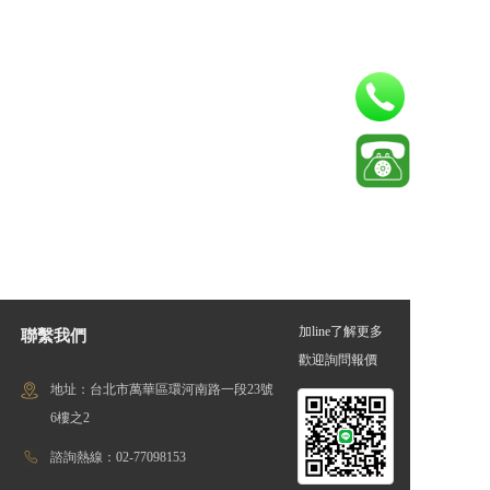
加line了解更多
聯繫我們
歡迎詢問報價
地址：台北市萬華區環河南路一段23號
6樓之2
諮詢熱線：02-77098153