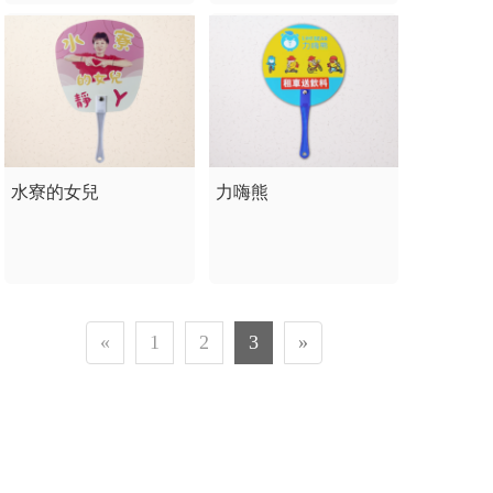
水寮的女兒
力嗨熊
«
1
2
3
»