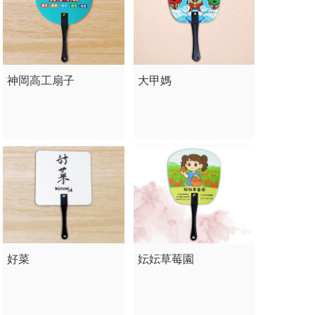
神岡高工扇子
大甲媽
好菜
妘妘草莓園