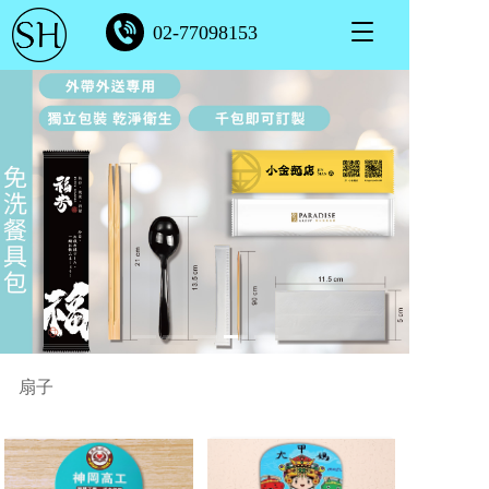
T
02-77098153
o
g
g
l
e
n
a
v
i
g
a
t
i
o
n
扇子