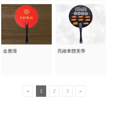
金應壇
亮緻車體美學
«
1
2
3
»