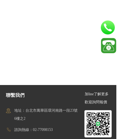
加line了解更多
聯繫我們
歡迎詢問報價
地址：台北市萬華區環河南路一段23號
6樓之2
諮詢熱線：02-77098153