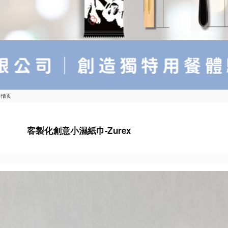
详情页
客製化創意小濕紙巾-Zurex