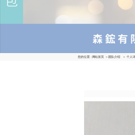
您的位置：
网站首页
＞团队介绍
＞ 个人