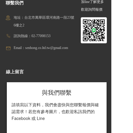
加line了解更多
聯繫我們
歡迎詢問報價
地址：台北市萬華區環河南路一段23號
6樓之2
諮詢熱線：02-77098153
Email：senhong.co.ltd.tw@gmail.com
線上留言
與我們聯繫
請填寫以下資料，我們會盡快與您聯繫報價與確
認需求！若您有參考圖片，也歡迎私訊我們的 
Facebook 或 Line