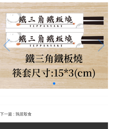
下一篇 :
鶉居鷇食