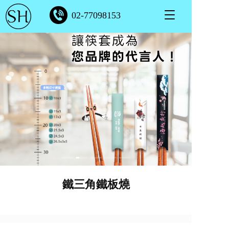
T
02-77098153
o
g
g
l
e
n
a
v
i
g
a
t
i
o
n
鐵三角鐵板燒