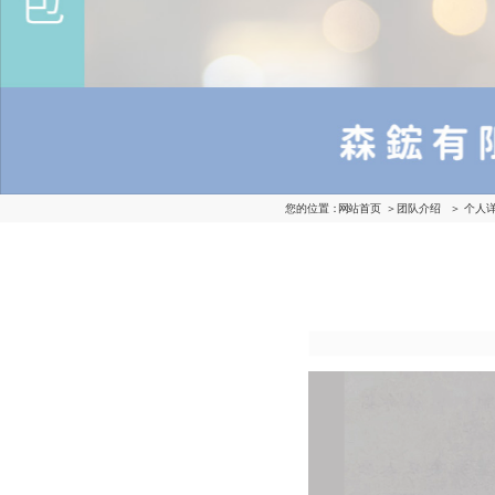
您的位置：
网站首页
＞团队介绍
＞ 个人