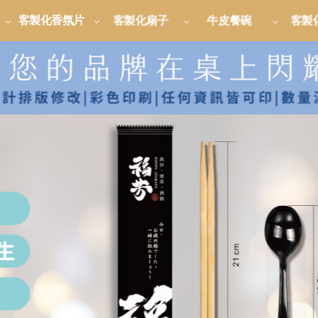
客製化香氛片
客製化扇子
牛皮餐碗
客製