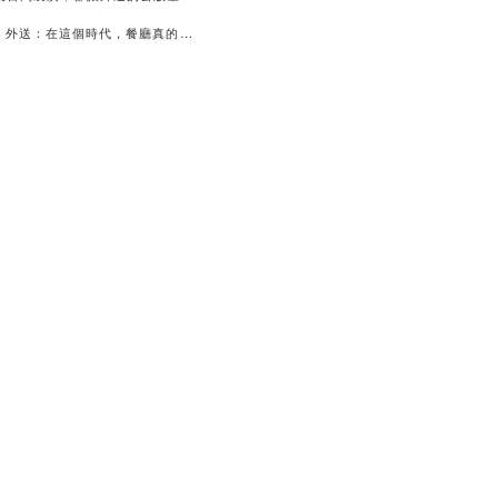
🍽️ 內用 vs 外送：在這個時代，餐廳真的能徹底放棄外送市場嗎？