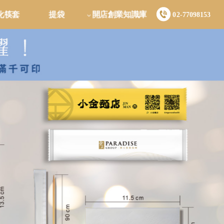
化筷套
提袋
開店創業知識庫
02-77098153
按钮