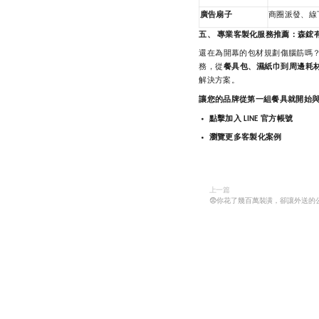
廣告扇子
商圈派發、線
五、
專業客製化服務推薦：森鋐
還在為開幕的包材規劃傷腦筋嗎
務，從
餐具包、濕紙巾到周邊耗
解決方案。
讓您的品牌從第一組餐具就開始
點擊加入
官方帳號
LINE
瀏覽更多客製化案例
上一篇