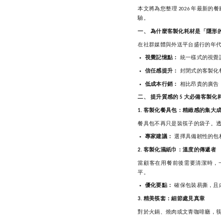
本文將為您整理
年最新的餐
2026
驗。
一、
為什麼客製化耗材是「隱形
在社群媒體與外送平台盛行的年
視覺記憶點：
統一樣式的視覺
信任感提升：
封閉式的客製化
低成本行銷：
相比昂貴的廣告
二、
提升質感的
大必備客製化
5
客製化餐具包：精緻感的集大
1.
餐具包不再只是裝筷子的袋子。
專家建議：
選擇具備韌性的包
客製化濕紙巾：溫度的傳遞者
2.
當顧客在用餐前後需要清潔時，
平。
優化要點：
確保包裝易撕，且
精美筷套：細節處見真章
3.
對於火鍋、燒肉或文青咖啡廳，