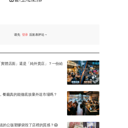
请先
登录
后发表评论 ~
评论
：選「實體店面」還是「純外賣店」？一份給
個時代，餐廳真的能徹底放棄外送市場嗎？
送的公版塑膠袋毀了店裡的質感？😱