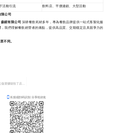
下活動引流
飲料店、平價連鎖、大型活動
有限公司
？
森鋐有限公司
深耕餐飲耗材多年，專為餐飲品牌提供一站式客製化服
材
，我們理解餐飲經營者的痛點，提供高品質、交期穩定且具競爭力的
與眾不同。
😨你花了幾百萬裝潢，卻讓外送的公版塑膠袋毀了店裡的質感？😱
长按或扫码识别 分享给好友