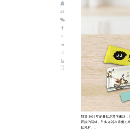
海报
分享
對於
年的餐飲創業者來說，
2026
回購的關鍵。許多老闆在籌備初
飲耗材」。