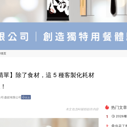
详情页
店清單】除了食材，這 5 種客製化耗材
感！
公司
·
森鋐有限公司
关注
热门文
本文包含AI辅助创作内容
1
2