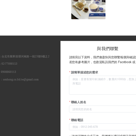
 
與我們聯繫
：台北市萬華區環河南路一段23號6樓之2
請填寫以下資料，我們會盡快與您聯繫報價與確認
若您有參考圖片，也歡迎私訊我們的 Facebook 或 L
2-77098153
908860113
請簡單描述您的需求
l：senhong.co.ltd.tw@gmail.com
聯絡人姓名
聯絡電話