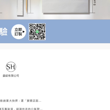
森鋐有限公司
章
🧐 2026餐飲創業大抉擇：選「實體店面」還是「純外賣店」？一份給創業者的底牌拆解
😨你花了幾百萬裝潢，卻讓外送的公版塑膠袋毀了店裡的質感？😱