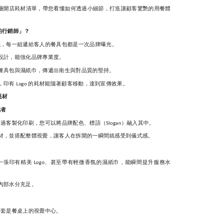
廳開店耗材清單，帶您看懂如何透過小細節，打造讓顧客驚艷的用餐體
的行銷師」？
代，每一組遞給客人的餐具包都是一次品牌曝光。
設計，能強化品牌專業度。
餐具包與濕紙巾，傳遞出衛生與對品質的堅持。
，印有
的耗材能隨著顧客移動，達到宣傳效果。
Logo
耗材
成者
透過客製化印刷，您可以將品牌配色、標語（
）融入其中。
Slogan
材，並搭配整體視覺，讓客人在拆開的一瞬間就感受到儀式感。
一張印有精美
、甚至帶有輕微香氛的濕紙巾，能瞬間提升服務水
Logo
內部水分充足。
筷套是餐桌上的視覺中心。