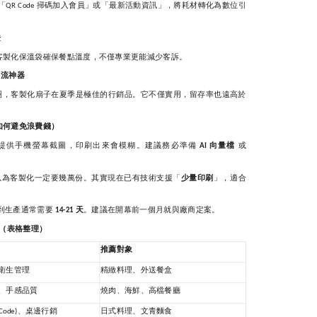
「
掃碼加入會員」或「最新活動資訊」，將耗材轉化為數位引
QR Code
證
客製化保溫袋確保餐點溫度，不僅專業更能減少客訴。
引流神器
圈，客製化扇子在夏季是極佳的行銷品。它不僅實用，留存率也遠高於
如何避免浪費錢）
提供手機螢幕截圖，印刷出來會模糊。建議務必準備
向量檔
或
AI
以為客製化一定要幾萬份。其實現在已有技術支援「
少量印刷
」，適合
到生產通常需要
天
。建議在開幕前一個月就與廠商定案。
14-21
（表格整理）
推薦對象
衛生管理
精緻料理、外送餐盒
、手感品質
燒肉、海鮮、高檔餐廳
、桌邊行銷
日式料理、文青麵食
Code)