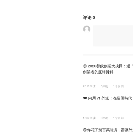
评论
0
🧐 2026餐飲創業大抉擇
創業者的底牌拆解
7610阅读
0评论
1个月前
🍽️ 內用 vs 外送：在這
1562阅读
0评论
1个月前
😨你花了幾百萬裝潢，卻讓外