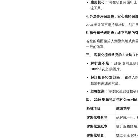
應用技巧：
可在筷套背面印上
流工具。
外送專用保溫袋：安心感的保
4.
年外送市場持續增長，利用
2026
廣告扇子與周邊：線下活動的
5.
若您的店面位於人潮聚集地或商
一般的傳單。
三、
客製化流程常見的
大坑（
3
解析度不足：
許多老闆直接
以上
的圖片。
300dpi
起訂量
誤區：
很多人
(MOQ)
創業初期測試水溫。
忽略交期：
客製化產品從校稿
四、
餐廳開店包材
2026
Check-list
耗材項目
建議功能
客製化餐具包
品牌統一化、
客製化濕紙巾
提升服務體驗
客製化筷套
數位引流
(QR 