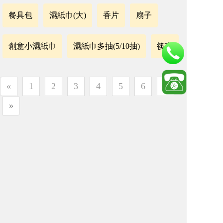
餐具包
濕紙巾(大)
香片
扇子
創意小濕紙巾
濕紙巾多抽(5/10抽)
筷套
«
1
2
3
4
5
6
7
»